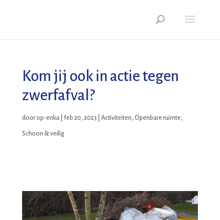
Kom jij ook in actie tegen
zwerfafval?
door
op-enka
|
feb 20, 2023
|
Activiteiten
,
Openbare ruimte
,
Schoon & veilig