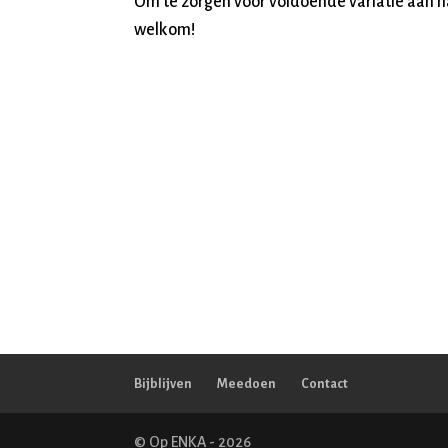
Om te zorgen voor voldoende variatie aan ha
welkom!
Bijblijven
Meedoen
Contact
© Op ENKA - 2026