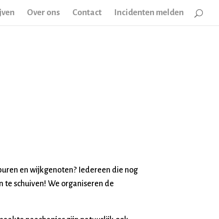
jven
Over ons
Contact
Incidenten melden
 buren en wijkgenoten? Iedereen die nog
n te schuiven! We organiseren de