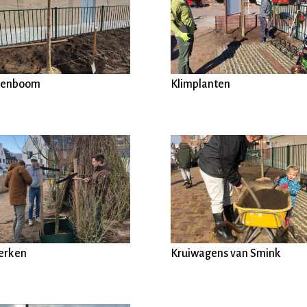
senboom
Klimplanten
erken
Kruiwagens van Smink