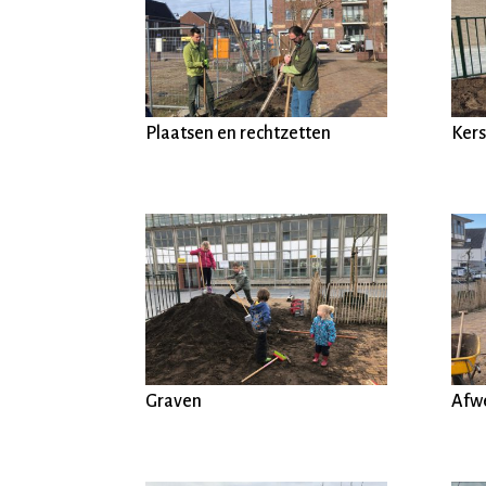
Plaatsen en rechtzetten
Ker
Graven
Afw