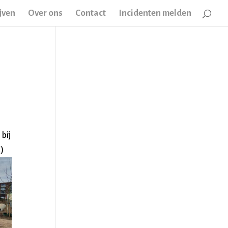
jven
Over ons
Contact
Incidenten melden
bij
)