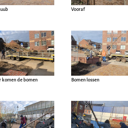
kuub
Vooraf
r komen de bomen
Bomen lossen