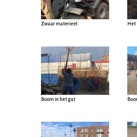
Zwaar materieel
Het 
Boom in het gat
Boo