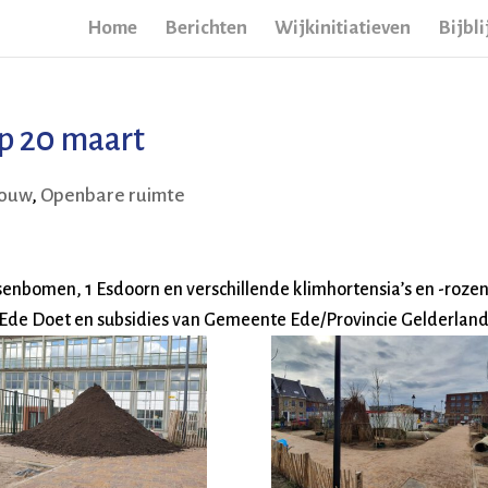
Home
Berichten
Wijkinitiatieven
Bijbli
p 20 maart
bouw
,
Openbare ruimte
senbomen, 1 Esdoorn en verschillende klimhortensia’s en -rozen 
 Ede Doet en subsidies van Gemeente Ede/Provincie Gelderland