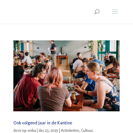
Ook volgend jaar in de Kantine
door
op-enka
|
dec 23, 2025
|
Activiteiten
,
Cultuur
,