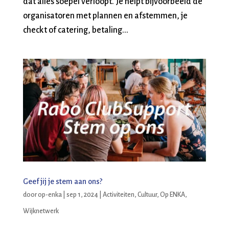
dat alles soepel verloopt. Je helpt bijvoorbeeld de
organisatoren met plannen en afstemmen, je
checkt of catering, betaling...
Geef jij je stem aan ons?
door
op-enka
|
sep 1, 2024
|
Activiteiten
,
Cultuur
,
Op ENKA
,
Wijknetwerk