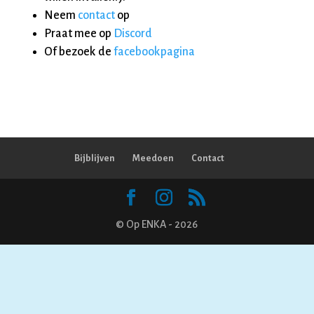
Neem
contact
op
Praat mee op
Discord
Of bezoek de
facebookpagina
Bijblijven
Meedoen
Contact
© Op ENKA - 2026